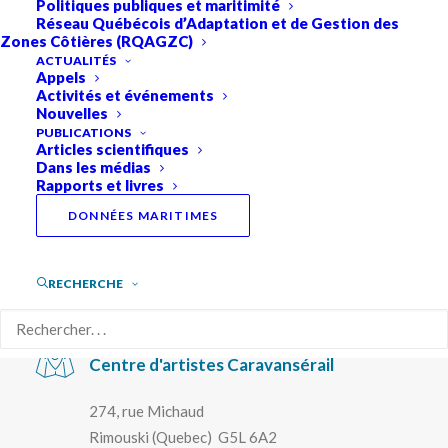
Politiques publiques et maritimité
Glace à l’eau
Réseau Québécois d’Adaptation et de Gestion des
Aux marges des glaciers
Zones Côtières (RQAGZC)
ACTUALITÉS
Appels
Activités et événements
Nouvelles
PUBLICATIONS
Articles scientifiques
Dans les médias
Vernissage de l’exposition
Rapports et livres
DONNÉES MARITIMES
RECHERCHE
Jeudi 21 mai 2026 à 17h
Centre d'artistes Caravansérail
274, rue Michaud
Rimouski (Quebec) G5L 6A2