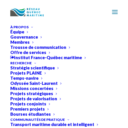
À PROPOS
Équipe
Gouvernance
Membres
Trousse de communication
Offre de services
Institut France-Québec maritime
RECHERCHE
Stratégie scientifique
Projets PLAINE
Temps-navire
Odyssée Saint-Laurent
Missions concertées
Projets stratégiques
Projets de valorisation
Projets conjoints
Premiers projets
Baie de Disko, Groenland, 2025, Radarsat Constellation Mission
Bourses étudiantes
(RCM), imagerie SAR. © Agence Spatiale Canadienne
COMMUNAUTÉS DE PRATIQUE
Transport maritime durable et intelligent