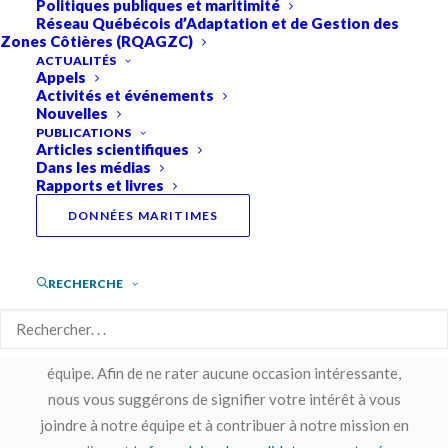
Politiques publiques et maritimité
Réseau Québécois d’Adaptation et de Gestion des
Zones Côtières (RQAGZC)
ACTUALITÉS
Le RQM est animé par une équipe dynamique, ayant à
Appels
Activités et événements
cœur le développement maritime durable.
Nouvelles
PUBLICATIONS
De plus, la direction thématique met son expertise au
Articles scientifiques
Dans les médias
service de la communauté et mobilise les membres afin de
Rapports et livres
poursuivre la mission que le Réseau s’est donnée.
DONNÉES MARITIMES
RECHERCHE
Le Réseau est constamment à la recherche de talents et
de personnes qui cherchent à travailler dans un milieu
engageant, dynamique et diversifié pour se joindre à leur
équipe. Afin de ne rater aucune occasion intéressante,
nous vous suggérons de signifier votre intérêt à vous
joindre à notre équipe et à contribuer à notre mission en