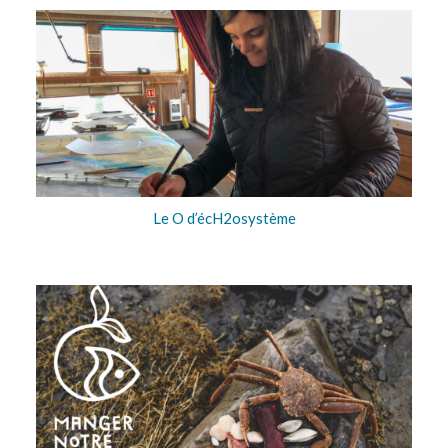
Le O d’écH2osystème