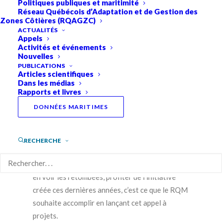
Politiques publiques et maritimité
Réseau Québécois d’Adaptation et de Gestion des
Zones Côtières (RQAGZC)
ACTUALITÉS
L’objectif de cet appel est de supporter des
Appels
Activités et événements
initiatives qui valorisent la recherche et
Nouvelles
augmente la portée des retombées au-delà des
PUBLICATIONS
Articles scientifiques
sphères disciplinaires et du milieu académique.
Dans les médias
En impliquant des expertises d’horizons
Rapports et livres
extraordinairement variés, les projets
DONNÉES MARITIMES
intersectoriels ont permis de faire éclore
plusieurs opportunités nouvelles ainsi que des
collaborations inattendues. Maximiser l’impact
RECHERCHE
sociétal des résultats, des produits ou des fruits
de la recherche, propulser les bonnes idées pour
en voir les retombées, profiter de l’initiative
créée ces dernières années, c’est ce que le RQM
souhaite accomplir en lançant cet appel à
projets.