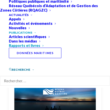
Politiques publiques et maritimité
Réseau Québécois d’Adaptation et de Gestion des
Zones Côtières (RQAGZC)
ACTUALITÉS
Afin de diffuser auprès de la population québécoise et
Appels
Activités et événements
des personnes actives en recherche les nouvelles
Nouvelles
connaissances maritimes acquises au Québec, l’équipe du
PUBLICATIONS
Articles scientifiques
RQM partage et diffuse différentes publications.
Dans les médias
Rapports et livres
DONNÉES MARITIMES
ABONNEZ-VOUS À NOTRE LISTE DE 
DIFFUSION
RECHERCHE