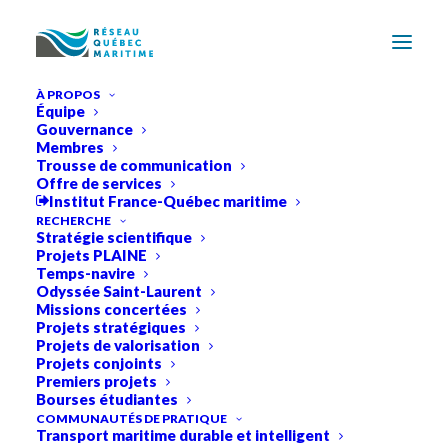
À PROPOS
Équipe
Gouvernance
Membres
Trousse de communication
Offre de services
Institut France-Québec maritime
RÉSEAU
QUÉBEC
RECHERCHE
Stratégie scientifique
Projets PLAINE
MARITIME
Temps-navire
Odyssée Saint-Laurent
Missions concertées
Projets stratégiques
FÉDÉRER
LES
FORCES
VIVES
DE
LA
Projets de valorisation
Projets conjoints
RECHERCHE
AU
SERVICE
DU
Premiers projets
DÉVELOPPEMENT
MARITIME
DURABLE
Bourses étudiantes
COMMUNAUTÉS DE PRATIQUE
Transport maritime durable et intelligent