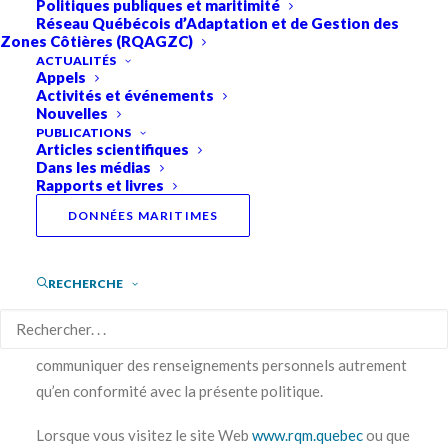
Politiques publiques et maritimité
Réseau Québécois d’Adaptation et de Gestion des
RQM respecte ses clients et leur droit à la vie privée. La
Zones Côtières (RQAGZC)
politique de protection des renseignements personnels,
ACTUALITÉS
Appels
ici-bas, décrit les renseignements personnels et les
Activités et événements
Nouvelles
informations que nous pouvons recueillir auprès de
PUBLICATIONS
notre clientèle Web ainsi que les fins auxquelles nous les
Articles scientifiques
recueillons, l’utilisation que nous en faisons et les
Dans les médias
Rapports et livres
circonstances dans lesquelles nous pouvons les
transmettre à des tiers. La présente politique présente
DONNÉES MARITIMES
aussi les choix qui s’offrent à vous concernant la
collecte, l’utilisation et la communication de vos
RECHERCHE
renseignements personnels.
RQM s’engage à ne pas recueillir, utiliser ou
communiquer des renseignements personnels autrement
qu’en conformité avec la présente politique.
Lorsque vous visitez le site Web
www.rqm.quebec
ou que