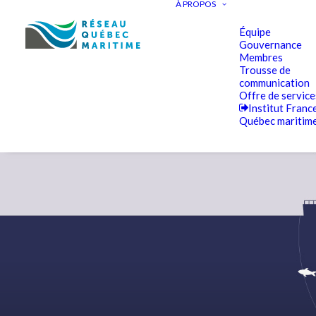
À PROPOS
Équipe
Gouvernance
Membres
Trousse de
communication
Offre de service
Institut Franc
Québec maritim