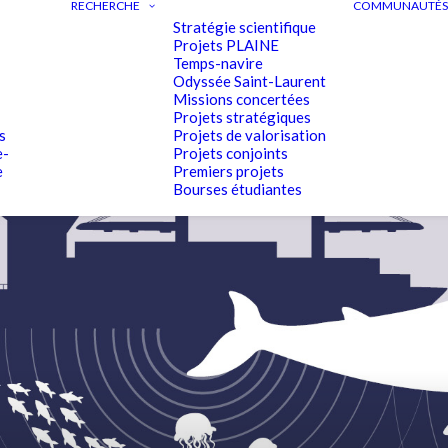
RECHERCHE
COMMUNAUTÉS 
Stratégie scientifique
Projets PLAINE
Temps-navire
Odyssée Saint-Laurent
Missions concertées
Projets stratégiques
s
Projets de valorisation
e-
Projets conjoints
e
Premiers projets
Bourses étudiantes