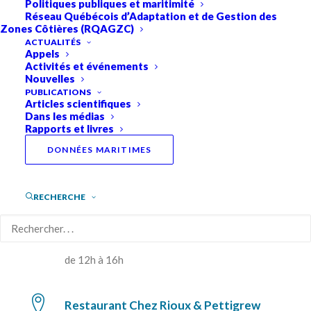
Politiques publiques et maritimité
Réseau Québécois d’Adaptation et de Gestion des
Zones Côtières (RQAGZC)
ACTUALITÉS
Appels
Activités et événements
Engagez-vous pour la décarbonation!
Nouvelles
Une feuille de route arrimée
PUBLICATIONS
Articles scientifiques
aux objectifs de la
Dans les médias
Rapports et livres
communauté maritime
DONNÉES MARITIMES
RECHERCHE
15 mai 2024
de 12h à 16h
Restaurant Chez Rioux & Pettigrew