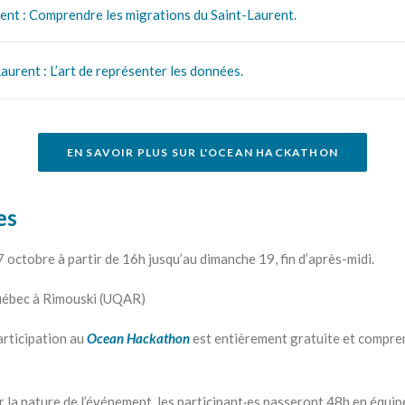
nt : Comprendre les migrations du Saint-Laurent.
Laurent : L’art de représenter les données.
EN SAVOIR PLUS SUR L'OCEAN HACKATHON
es
 octobre à partir de 16h jusqu’au dimanche 19, fin d’après-midi.
uébec à Rimouski (UQAR)
rticipation au
Ocean Hackathon
est entièrement gratuite et compren
 la nature de l’événement, les participant·es passeront 48h en équi