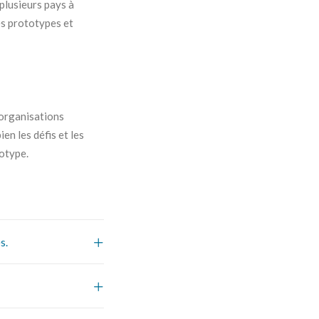
plusieurs pays à
es prototypes et
organisations
n les défis et les
totype.
s.