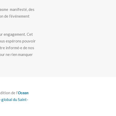
iasme manifesté, des
on de l’événement
leur engagement. Cet
nous espérons pouvoir
être informé·e de nos
pour ne rien manquer
ition de l’
Ocean
 global du Saint-