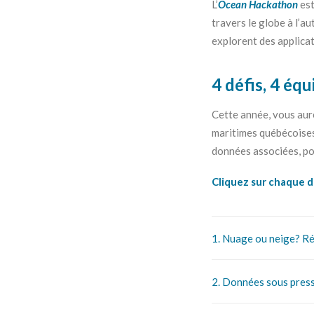
L’
Ocean Hackathon
est
travers le globe à l’a
explorent des applica
4 défis, 4 équ
Cette année, vous aur
maritimes québécoises
données associées, pou
Cliquez sur chaque dé
1. Nuage ou neige? Rév
2. Données sous press