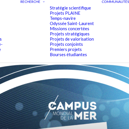
RECHERCHE
COMMUNAUTÉS 
Stratégie scientifique
Projets PLAINE
Temps-navire
Odyssée Saint-Laurent
Missions concertées
Projets stratégiques
s
Projets de valorisation
e-
Projets conjoints
e
Premiers projets
Bourses étudiantes