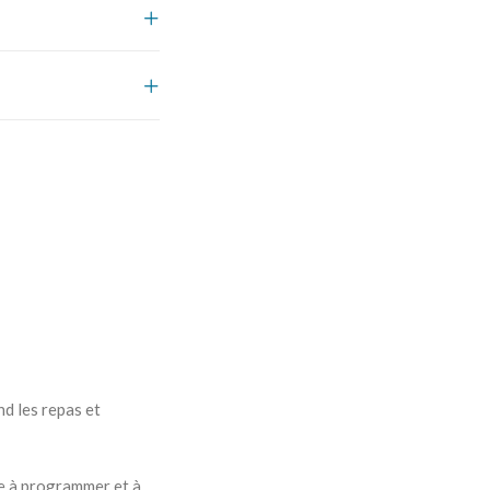
d les repas et
pe à programmer et à