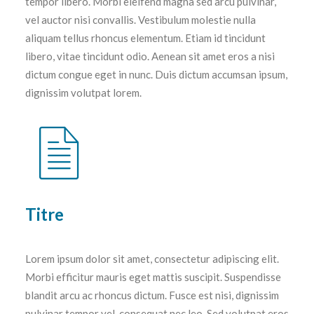
tempor libero. Morbi eleifend magna sed arcu pulvinar,
vel auctor nisi convallis. Vestibulum molestie nulla
aliquam tellus rhoncus elementum. Etiam id tincidunt
libero, vitae tincidunt odio. Aenean sit amet eros a nisi
dictum congue eget in nunc. Duis dictum accumsan ipsum,
dignissim volutpat lorem.
Titre
Lorem ipsum dolor sit amet, consectetur adipiscing elit.
Morbi efficitur mauris eget mattis suscipit. Suspendisse
blandit arcu ac rhoncus dictum. Fusce est nisi, dignissim
pulvinar tempor vel, consequat nec leo. Sed volutpat eros