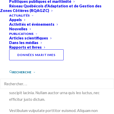
Politiques publiques et maritimité
Réseau Québécois d’Adaptation et de Gestion des
Zones Côtières (RQAGZC)
Description
ACTUALITÉS
Appels
Activités et événements
Nouvelles
Lorem ipsum dolor sit amet, consectetur adipiscing elit.
PUBLICATIONS
Articles scientifiques
Phasellus et aliquet magna, sit amet mollis lorem. Nullam
Dans les médias
lacus neque, dapibus dictum nisl sit amet, rutrum tempor
Rapports et livres
nulla. Nulla faucibus, elit sed laoreet bibendum, lorem
DONNÉES MARITIMES
felis consequat libero, et laoreet mauris velit eget ex.
Sed nec commodo turpis. Vivamus sed hendrerit ex, non
RECHERCHE
auctor dui. Praesent magna justo, pharetra et velit in,
feugiat commodo urna. Maecenas semper urna tortor,
mollis convallis augue vestibulum at. Cras pretium
suscipit lacinia. Nullam auctor urna quis leo luctus, nec
efficitur justo dictum.
Vestibulum vulputate porttitor euismod. Aliquam non