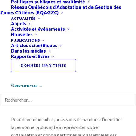
Politiques publiques et maritimité
Réseau Québécois d’Adaptation et de Gestion des
Pourquoi devenir membre
Zones Côtières (RQAGZC)
ACTUALITÉS
Appels
En adhérant aux principes et aux objectifs du Réseau
Activités et événements
Québec maritime, en participant activement à ses
Nouvelles
activités et en s’investissant dans ses projets, votre
PUBLICATIONS
Articles scientifiques
organisation contribuera à l’émergence d’une
Dans les médias
infrastructure collective. Votre collaboration permettra
Rapports et livres
d’assurer une liaison dynamique entre le monde de la
DONNÉES MARITIMES
recherche et les usagers, ainsi qu’à positionner les
acteurs québécois du développement maritime durable
RECHERCHE
sur les scènes nationale et internationale.
Comment devenir membre ?
Pour devenir membre, nous vous demandons d’identifier
la personne la plus apte à représenter votre
organisation et donc à participer aux assemblées des