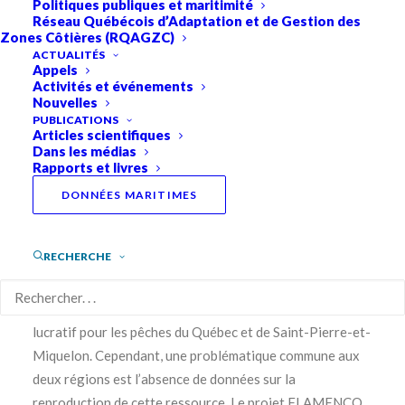
Politiques publiques et maritimité
Réseau Québécois d’Adaptation et de Gestion des
Zones Côtières (RQAGZC)
PROJETS ODYSSÉE 2018-2020
ACTUALITÉS
Appels
Activités et événements
FLétan Atlantique :
Nouvelles
PUBLICATIONS
Articles scientifiques
Migration ÉNergétique
Dans les médias
Rapports et livres
et reproduCtiOn
DONNÉES MARITIMES
(FLAMENCO)
Dernière mise à jour : Mai 2023
RECHERCHE
Le flétan de l’Atlantique est le poisson de fond le plus
lucratif pour les pêches du Québec et de Saint-Pierre-et-
Miquelon. Cependant, une problématique commune aux
deux régions est l’absence de données sur la
reproduction de cette ressource. Le projet FLAMENCO