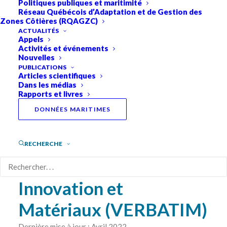
Politiques publiques et maritimité
Réseau Québécois d’Adaptation et de Gestion des
Zones Côtières (RQAGZC)
PROJETS PLAINE
ACTUALITÉS
Appels
Activités et événements
Solution mixte
Nouvelles
PUBLICATIONS
Articles scientifiques
Végétalisée contre
Dans les médias
Rapports et livres
l’Érosion des berges
DONNÉES MARITIMES
induite par les vagues
de Batillage : retour
RECHERCHE
d’expériences,
Innovation et
Matériaux (VERBATIM)
Dernière mise à jour : Avril 2022