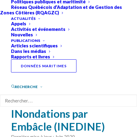
Politiques publiques et maritimité
Réseau Québécois d’Adaptation et de Gestion des
Zones Côtières (RQAGZC)
PROJET CONJOINT MEOPAR-RQM
ACTUALITÉS
Appels
Activités et événements
INtercomparaison
Nouvelles
PUBLICATIONS
Articles scientifiques
d’Échelle et de
Dans les médias
Rapports et livres
Dimensionnalité
DONNÉES MARITIMES
d’outils de prévision
multirisques : érosion,
RECHERCHE
submersion côtière,
INondations par
Embâcle (INEDINE)
Dernière mise à jour : Juin 2020