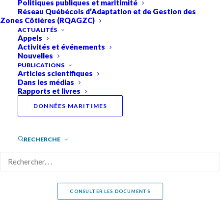
Politiques publiques et maritimité
Réseau Québécois d’Adaptation et de Gestion des
Équipe
Zones Côtières (RQAGZC)
ACTUALITÉS
Appels
Le RQM est composé d’une équipe multidisciplinaire
Activités et événements
hautement compétente. Rencontrez-là ici.
Nouvelles
PUBLICATIONS
Articles scientifiques
Dans les médias
APPRENDRE PLUS SUR L'ÉQUIPE
Rapports et livres
DONNÉES MARITIMES
Documentation
RECHERCHE
Le RQM offre à sa communauté une multitude de
documents, guides et politiques. Consultez-les ici.
CONSULTER LES DOCUMENTS