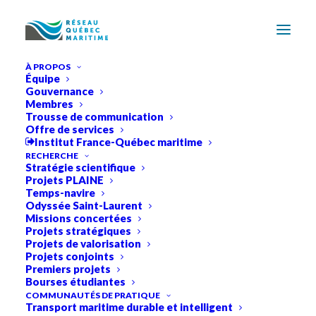
À PROPOS
Équipe
Gouvernance
Membres
Trousse de communication
Offre de services
Institut France-Québec maritime
RÉSEAU
QUÉBEC
RECHERCHE
Stratégie scientifique
Projets PLAINE
MARITIME
Temps-navire
Odyssée Saint-Laurent
Missions concertées
Projets stratégiques
FÉDÉRER
LES
FORCES
VIVES
DE
LA
Projets de valorisation
Projets conjoints
RECHERCHE
AU
SERVICE
DU
Premiers projets
DÉVELOPPEMENT
MARITIME
DURABLE
Bourses étudiantes
COMMUNAUTÉS DE PRATIQUE
Transport maritime durable et intelligent