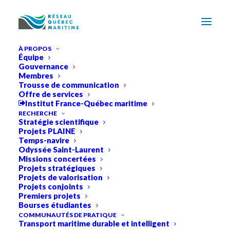
À PROPOS
Équipe
Gouvernance
Membres
Trousse de communication
Offre de services
Institut France-Québec maritime
RÉSEAU
QUÉBEC
RECHERCHE
Stratégie scientifique
Projets PLAINE
MARITIME
Temps-navire
Odyssée Saint-Laurent
Missions concertées
Projets stratégiques
FÉDÉRER
LES
FORCES
VIVES
DE
LA
Projets de valorisation
Projets conjoints
RECHERCHE
AU
SERVICE
DU
Premiers projets
DÉVELOPPEMENT
MARITIME
DURABLE
Bourses étudiantes
COMMUNAUTÉS DE PRATIQUE
Transport maritime durable et intelligent