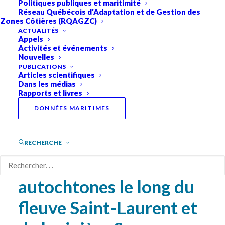
Politiques publiques et maritimité
Réseau Québécois d’Adaptation et de Gestion des
Zones Côtières (RQAGZC)
PROJET DE VALORISATION
ACTUALITÉS
Appels
Activités et événements
Cultures et Nations
Nouvelles
PUBLICATIONS
Articles scientifiques
Saint-Laurent : Effets
Dans les médias
Rapports et livres
cumulatifs
DONNÉES MARITIMES
socioculturels des
activités maritimes sur
RECHERCHE
les communautés
autochtones le long du
fleuve Saint-Laurent et