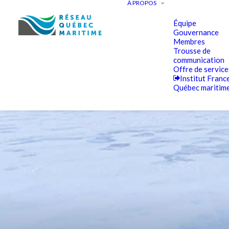
À PROPOS
Équipe
Gouvernance
Membres
Trousse de
communication
Offre de service
Institut Franc
Québec maritim