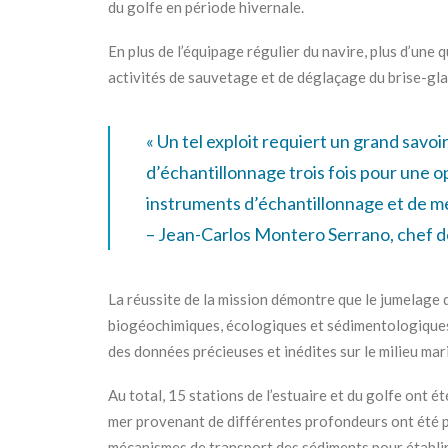
du golfe en période hivernale.
En plus de l’équipage régulier du navire, plus d’une 
activités de sauvetage et de déglaçage du brise-glac
« Un tel exploit requiert un grand savoi
d’échantillonnage trois fois pour une o
instruments d’échantillonnage et de m
– Jean-Carlos Montero Serrano, chef de
La réussite de la mission démontre que le jumelage d
biogéochimiques, écologiques et sédimentologiques s
des données précieuses et inédites sur le milieu mari
Au total, 15 stations de l’estuaire et du golfe ont 
mer provenant de différentes profondeurs ont été p
mécanismes de transport des sédiments pour établir 