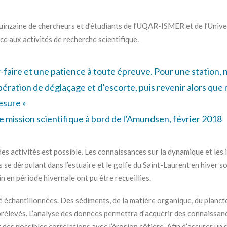
quinzaine de chercheurs et d’étudiants de l’UQAR-ISMER et de l’Univer
e aux activités de recherche scientifique.
r-faire et une patience à toute épreuve. Pour une station, n
pération de déglaçage et d’escorte, puis revenir alors que n
esure »
 mission scientifique à bord de l’Amundsen, février 2018
es activités est possible. Les connaissances sur la dynamique et les
e déroulant dans l’estuaire et le golfe du Saint-Laurent en hiver son
n en période hivernale ont pu être recueillies.
été échantillonnées. Des sédiments, de la matière organique, du planct
rélevés. L’analyse des données permettra d’acquérir des connaissan
des possibles corrélations avec l’érosion côtière. Afin d’assurer un